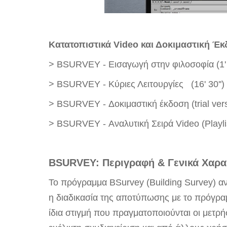
Κατατοπιστικά Video και Δοκιμαστική Έ
>
BSURVEY - Εισαγωγή στην φιλοσοφία
(1'
>
BSURVEY - Κύριες Λειτουργίες
(16' 30'')
>
BSURVEY - Δοκιμαστική έκδοση (trial ver
>
BSURVEY - Αναλυτική Σειρά Video
(Playl
BSURVEY: Περιγραφή & Γενικά Χαρα
Το πρόγραμμα BSurvey (Building Survey) α
η διαδικασία της αποτύπωσης με το πρόγραμ
ίδια στιγμή που πραγματοποιούνται οι μετρή