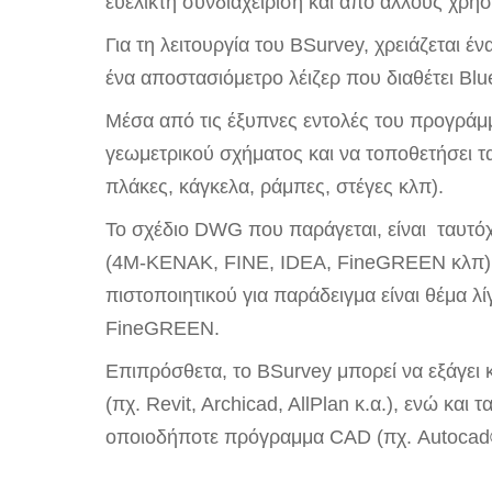
ευέλικτη συνδιαχείριση και από άλλους χρήσ
Για τη λειτουργία του BSurvey, χρειάζεται 
ένα αποστασιόμετρο λέιζερ που διαθέτει Blu
Μέσα από τις έξυπνες εντολές του προγράμ
γεωμετρικού σχήματος και να τοποθετήσει τ
πλάκες, κάγκελα, ράμπες, στέγες κλπ).
Το σχέδιο DWG που παράγεται, είναι ταυτό
(4M-KENAK, FINE, IDEA, FineGREEN κλπ). 
πιστοποιητικού για παράδειγμα είναι θέμα λ
FineGREEN.
Επιπρόσθετα, το BSurvey μπορεί να εξάγει 
(πχ. Revit, Archicad, AllPlan κ.α.), ενώ κ
οποιοδήποτε πρόγραμμα CAD (πχ. Autoca