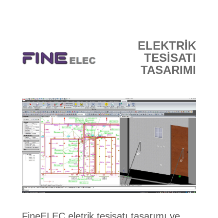
E-DÜKKAN
ELEKTRİK
TESİSATI
TASARIMI
FineELEC eletrik tesisatı tasarımı ve